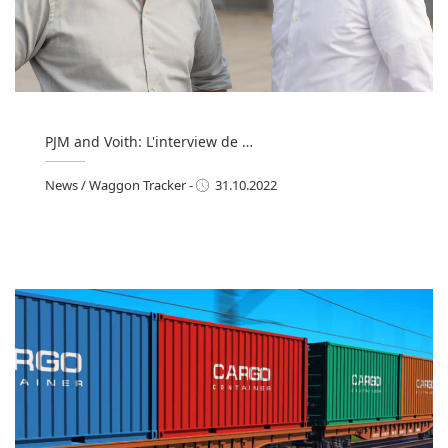
PJM and Voith: L'interview de …
News
/
Waggon Tracker
-
31.10.2022
ews
/
Waggon Tracker