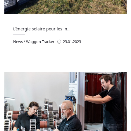
L'énergie solaire pour les in…
News
/
Waggon Tracker
-
23.01.2023
ews
/
Waggon Tracker