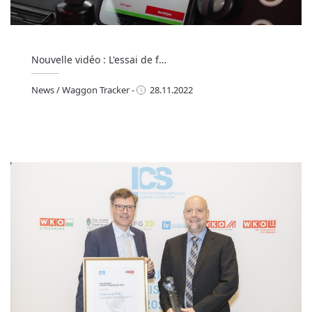
Nouvelle vidéo : L'essai de f…
News
/
Waggon Tracker
-
28.11.2022
ews
/
Waggon Tracker