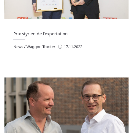
Prix styrien de l'exportation …
News
/
Waggon Tracker
-
17.11.2022
ews
/
Waggon Tracker