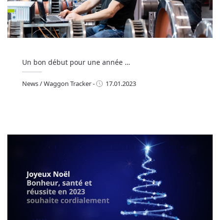
Un bon début pour une année …
News
/
Waggon Tracker
-
17.01.2023
ews
/
Waggon Tracker