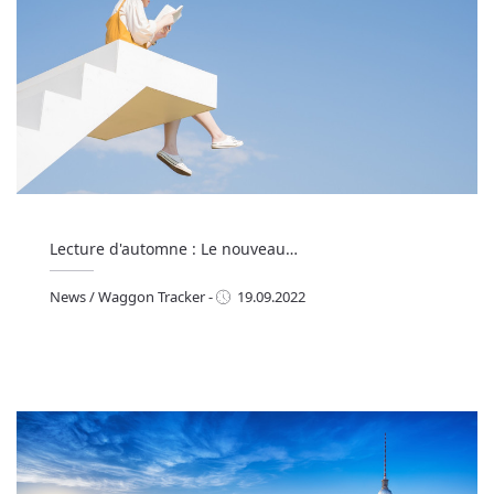
Lecture d'automne : Le nouveau…
News
/
Waggon Tracker
-
19.09.2022
ews
/
Waggon Tracker