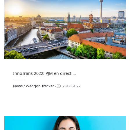
InnoTrans 2022: PJM en direct …
News
/
Waggon Tracker
-
23.08.2022
ews
/
Waggon Tracker