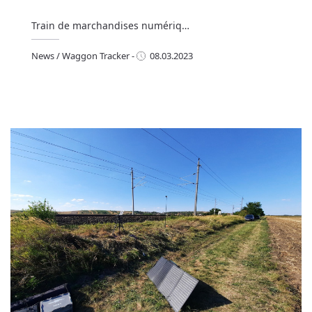
Train de marchandises numériq…
News
/
Waggon Tracker
-
08.03.2023
ews
/
Waggon Tracker