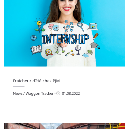
Fraîcheur d’été chez PJM …
News
/
Waggon Tracker
-
01.08.2022
ews
/
Waggon Tracker