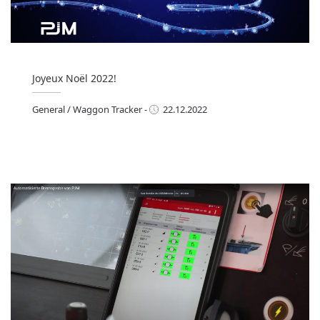
Joyeux Noël 2022!
General
/
Waggon Tracker
-
22.12.2022
eneral
/
Waggon Tracker