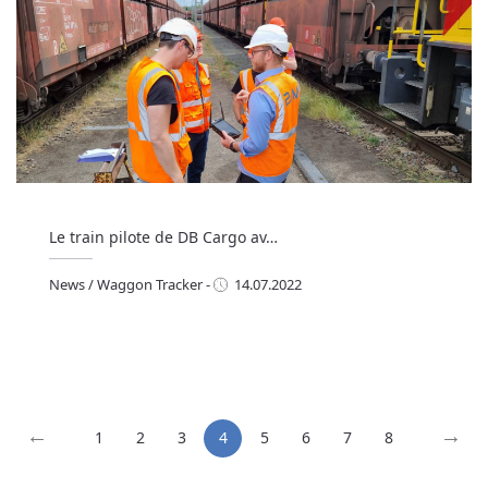
Le train pilote de DB Cargo av…
News
/
Waggon Tracker
-
14.07.2022
ews
/
Waggon Tracker
←
→
1
2
3
4
5
6
7
8