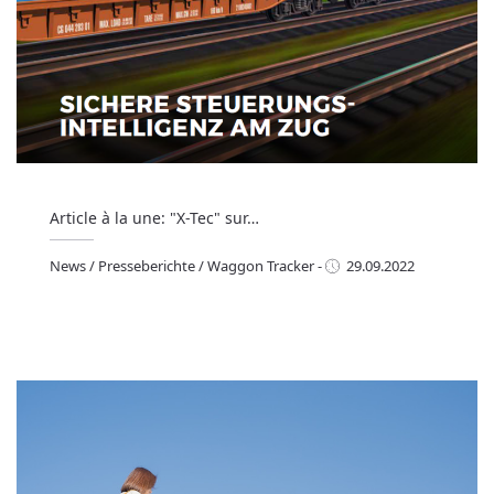
Article à la une: "X-Tec" sur…
News
/
Presseberichte
/
Waggon Tracker
-
29.09.2022
ews
/
Presseberichte
/
Waggon Tracker