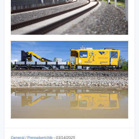
General
/
Presseberichte
-
03/14/2025