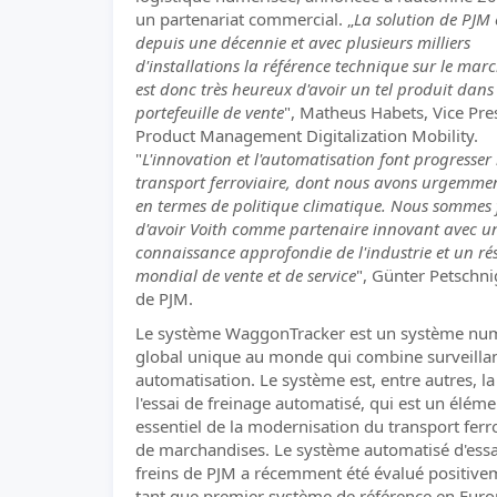
un partenariat commercial. „
La solution de PJM 
depuis une décennie et avec plusieurs milliers
d'installations la référence technique sur le marc
est donc très heureux d'avoir un tel produit dans
portefeuille de vente
", Matheus Habets, Vice Pre
Product Management Digitalization Mobility.
"
L'innovation et l'automatisation font progresser 
transport ferroviaire, dont nous avons urgemme
en termes de politique climatique. Nous sommes f
d'avoir Voith comme partenaire innovant avec u
connaissance approfondie de l'industrie et un ré
mondial de vente et de service
", Günter Petschn
de PJM.
Le système WaggonTracker est un système nu
global unique au monde qui combine surveillan
automatisation. Le système est, entre autres, l
l'essai de freinage automatisé, qui est un éléme
essentiel de la modernisation du transport ferr
de marchandises. Le système automatisé d'essa
freins de PJM a récemment été évalué positive
tant que premier système de référence en Europ