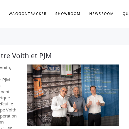
WAGGONTRACKER
SHOWROOM
NEWSROOM
QU
re Voith et PJM
Voith,
re PJM
u
nnent
rique
feuille
pe Voith.
opération
on
21, en