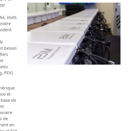
est
hé, Voith
 notre
sident
le
nt besoin
iers
ne
seau
ig, PDG
mérique
ce et
a base de
nt
oviaire
i de
ment en
e et fait