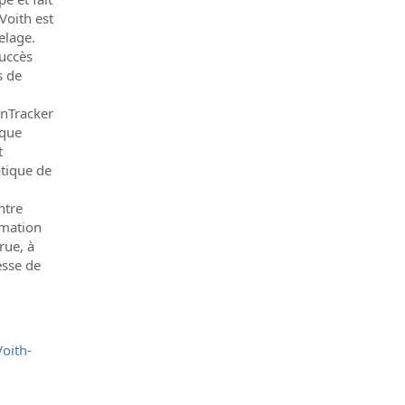
Voith est
elage.
succès
s de
nTracker
 que
t
tique de
ntre
rmation
rue, à
esse de
oith-