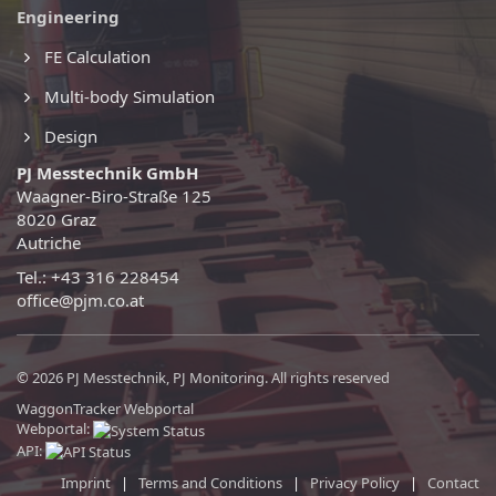
Engineering
FE Calculation
Multi-body Simulation
Design
PJ Messtechnik GmbH
Waagner-Biro-Straße 125
8020 Graz
Autriche
Tel.: +43 316 228454
office@pjm.co.at
© 2026 PJ Messtechnik, PJ Monitoring. All rights reserved
WaggonTracker Webportal
Webportal:
API:
Imprint
|
Terms and Conditions
|
Privacy Policy
|
Contact