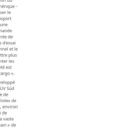
ion du
mérique -
ser le
nsport
'une
mmande
urée de
s d'essai
nel et le
ttre plus
nter les
eté est
Cargo ».
éveloppé
TÜV Süd
pe de
lotes de
, environ
i de
a vaste
ain » de