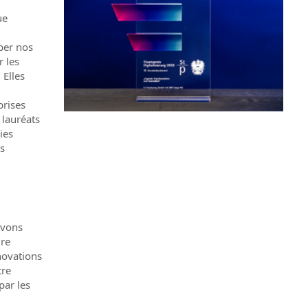
ue
per nos
r les
 Elles
prises
 lauréats
ies
es
evons
ure
novations
tre
par les