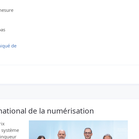
mesure
pas
niqué de
national de la numérisation
rix
e système
ainqueur