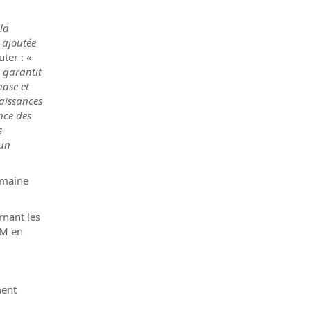
 la
 ajoutée
uter : «
e garantit
ase et
aissances
nce des
s
 un
omaine
rnant les
JM en
ment