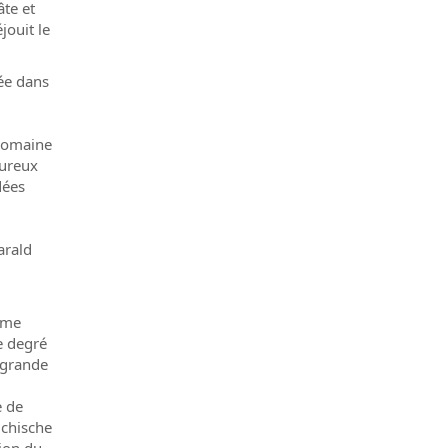
âte et
éjouit le
ée dans
 domaine
eureux
dées
arald
hème
e degré
a grande
e de
ichische