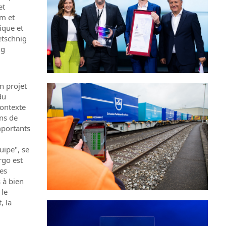
et
lm et
ique et
etschnig
ng
un projet
du
contexte
ans de
mportants
uipe", se
rgo est
es
 à bien
 le
, la