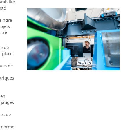
tabilité
 été
teindre
ojets
ntre
re de
r place
oues de
ctriques
 en
 jauges
ues de
la norme