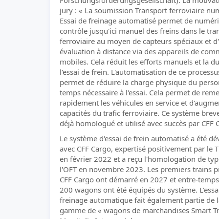
Forschungsförderungsgesellschaft). La motivat
jury : « La soumission Transport ferroviaire nu
Essai de freinage automatisé permet de numéri
contrôle jusqu'ici manuel des freins dans le tra
ferroviaire au moyen de capteurs spéciaux et d
évaluation à distance via des appareils de co
mobiles. Cela réduit les efforts manuels et la d
l'essai de frein. L'automatisation de ce processu
permet de réduire la charge physique du person
temps nécessaire à l'essai. Cela permet de reme
rapidement les véhicules en service et d'augme
capacités du trafic ferroviaire. Ce système brev
déjà homologué et utilisé avec succès par CFF 
Le système d'essai de frein automatisé a été d
avec CFF Cargo, expertisé positivement par le 
en février 2022 et a reçu l'homologation de ty
l'OFT en novembre 2023. Les premiers trains pi
CFF Cargo ont démarré en 2027 et entre-temps
200 wagons ont été équipés du système. L'essa
freinage automatique fait également partie de l
gamme de « wagons de marchandises Smart Tr