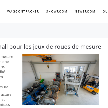
WAGGONTRACKER
SHOWROOM
NEWSROOM
QU
hall pour les jeux de roues de mesure
e mesure
mbine
re,
dité
en
esure.
ructure
ieur.
misses