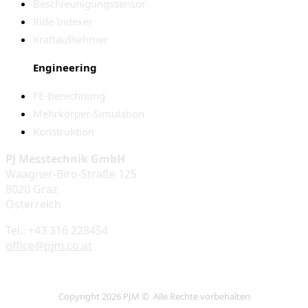
Beschleunigungssensor
Ride Indexer
Kraftaufnehmer
Engineering
FE-Berechnung
Mehrkörper-Simulation
Konstruktion
PJ Messtechnik GmbH
Waagner-Biro-Straße 125
8020 Graz
Österreich
Tel.: +43 316 228454
office@pjm.co.at
Copyright 2026 PJM © Alle Rechte vorbehalten