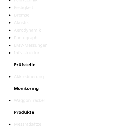
Festigkeit
Bremse
Akustik
Aerodynamik
Pantograph
EMV-Messungen
Infrastruktur
Prüfstelle
Akkreditierung
Monitoring
WaggonTracker
Produkte
Messradsätze