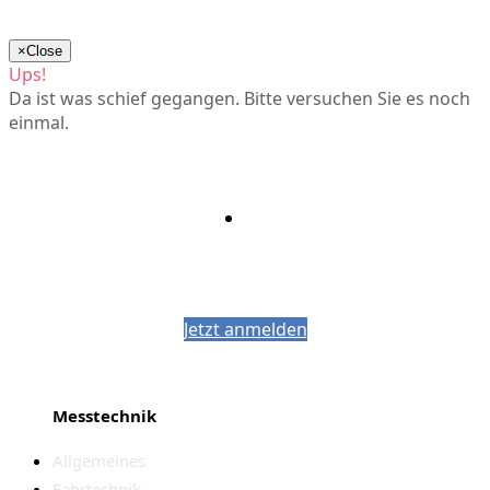
×
Close
Ups!
Da ist was schief gegangen. Bitte versuchen Sie es noch
einmal.
Bleiben Sie auf dem Laufenden mit dem
PJM-Newsletter
Jetzt anmelden
Messtechnik
Allgemeines
Fahrtechnik