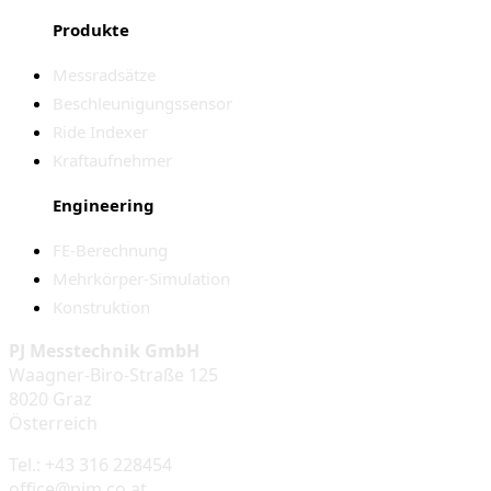
Produkte
Messradsätze
Beschleunigungssensor
Ride Indexer
Kraftaufnehmer
Engineering
FE-Berechnung
Mehrkörper-Simulation
Konstruktion
PJ Messtechnik GmbH
Waagner-Biro-Straße 125
8020 Graz
Österreich
Tel.: +43 316 228454
office@pjm.co.at