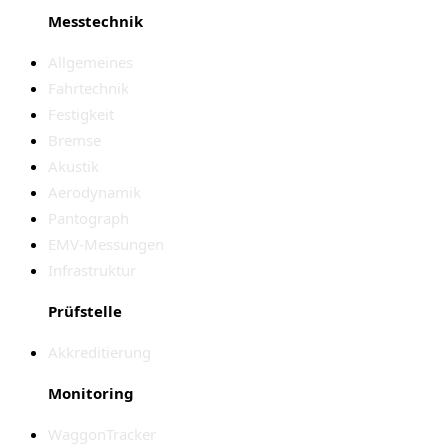
Messtechnik
Allgemeines
Fahrtechnik
Festigkeit
Bremse
Akustik
Aerodynamik
Pantograph
EMV-Messungen
Infrastruktur
Prüfstelle
Akkreditierung
Monitoring
WaggonTracker