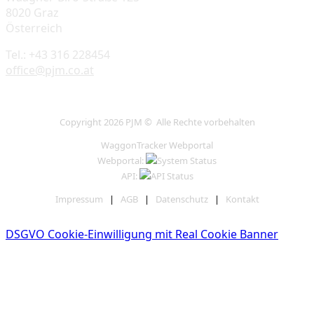
8020 Graz
Österreich
Tel.: +43 316 228454
office@pjm.co.at
Copyright 2026 PJM © Alle Rechte vorbehalten
WaggonTracker Webportal
Webportal:
API:
Impressum
|
AGB
|
Datenschutz
|
Kontakt
DSGVO Cookie-Einwilligung mit Real Cookie Banner