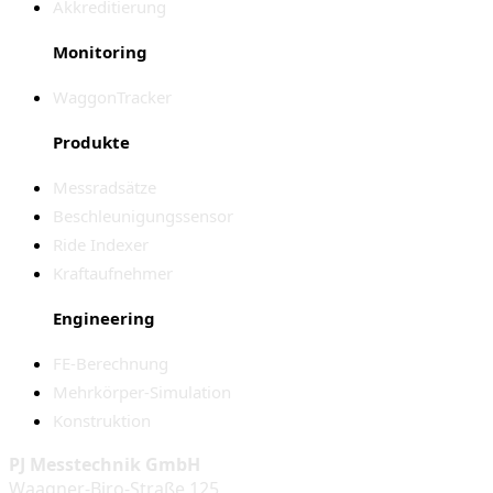
Akkreditierung
Monitoring
WaggonTracker
Produkte
Messradsätze
Beschleunigungssensor
Ride Indexer
Kraftaufnehmer
Engineering
FE-Berechnung
Mehrkörper-Simulation
Konstruktion
PJ Messtechnik GmbH
Waagner-Biro-Straße 125