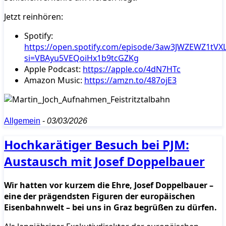
Jetzt reinhören:
Spotify:
https://open.spotify.com/episode/3aw3JWZEWZ1tVXL
si=VBAyu5VEQoiHx1b9tcGZKg
Apple Podcast:
https://apple.co/4dN7HTc
Amazon Music:
https://amzn.to/487ojE3
Allgemein
-
03/03/2026
Hochkarätiger Besuch bei PJM:
Austausch mit Josef Doppelbauer
Wir hatten vor kurzem die Ehre, Josef Doppelbauer –
eine der prägendsten Figuren der europäischen
Eisenbahnwelt – bei uns in Graz begrüßen zu dürfen.