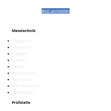
PJM-Newsletter
Jetzt anmelden
Messtechnik
Allgemeines
Fahrtechnik
Festigkeit
Bremse
Akustik
Aerodynamik
Pantograph
EMV-Messungen
Infrastruktur
Prüfstelle