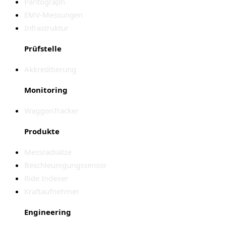
Pantograph
EMV-Messungen
Infrastruktur
Prüfstelle
Akkreditierung
Monitoring
WaggonTracker
Produkte
Messradsätze
Beschleunigungssensor
Ride Indexer
Kraftaufnehmer
Engineering