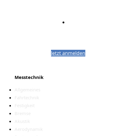
Bleiben Sie auf dem Laufenden mit dem
PJM-Newsletter
Jetzt anmelden
Messtechnik
Allgemeines
Fahrtechnik
Festigkeit
Bremse
Akustik
Aerodynamik