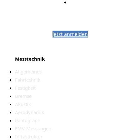
Bleiben Sie auf dem Laufenden mit dem
PJM-Newsletter
Jetzt anmelden
Messtechnik
Allgemeines
Fahrtechnik
Festigkeit
Bremse
Akustik
Aerodynamik
Pantograph
EMV-Messungen
Infrastruktur