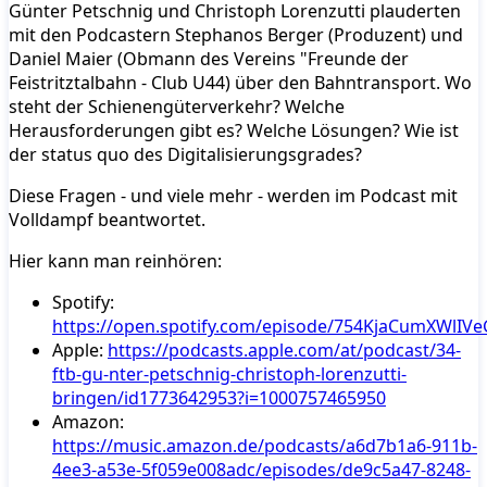
Günter Petschnig und Christoph Lorenzutti plauderten
mit den Podcastern Stephanos Berger (Produzent) und
Daniel Maier (Obmann des Vereins "Freunde der
Feistritztalbahn - Club U44) über den Bahntransport. Wo
steht der Schienengüterverkehr? Welche
Herausforderungen gibt es? Welche Lösungen? Wie ist
der status quo des Digitalisierungsgrades?
Diese Fragen - und viele mehr - werden im Podcast mit
Volldampf beantwortet.
Hier kann man reinhören:
Spotify:
https://open.spotify.com/episode/754KjaCumXWlIV
Apple:
https://podcasts.apple.com/at/podcast/34-
ftb-gu-nter-petschnig-christoph-lorenzutti-
bringen/id1773642953?i=1000757465950
Amazon:
https://music.amazon.de/podcasts/a6d7b1a6-911b-
4ee3-a53e-5f059e008adc/episodes/de9c5a47-8248-