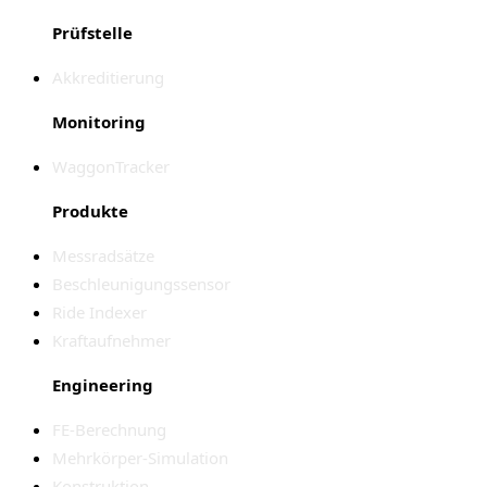
Prüfstelle
Akkreditierung
Monitoring
WaggonTracker
Produkte
Messradsätze
Beschleunigungssensor
Ride Indexer
Kraftaufnehmer
Engineering
FE-Berechnung
Mehrkörper-Simulation
Konstruktion