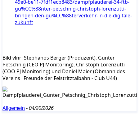
49e0-be11-7fdf1ecb8483/dampfplauderei-34-ftb-
gu%CC%88nter-petschnig-christoph-lorenzutti-
bringen-den-gu%CC%88terverkehr-in-die-digitale-
zukunft
Bild vlnr: Stephanos Berger (Produzent), Günter
Petschnig (CEO PJ Monitoring), Christoph Lorenzutti
(COO PJ Monitoring) und Daniel Maier (Obmann des
Vereins "Freunde der Feistritztalbahn - Club U44)
Allgemein
-
04/20/2026