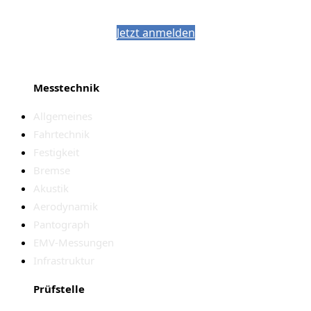
PJM-Newsletter
Jetzt anmelden
Messtechnik
Allgemeines
Fahrtechnik
Festigkeit
Bremse
Akustik
Aerodynamik
Pantograph
EMV-Messungen
Infrastruktur
Prüfstelle