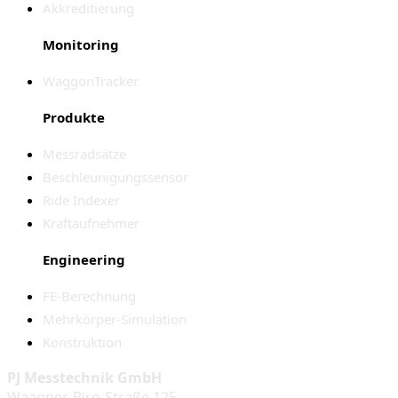
Akkreditierung
Monitoring
WaggonTracker
Produkte
Messradsätze
Beschleunigungssensor
Ride Indexer
Kraftaufnehmer
Engineering
FE-Berechnung
Mehrkörper-Simulation
Konstruktion
PJ Messtechnik GmbH
Waagner-Biro-Straße 125