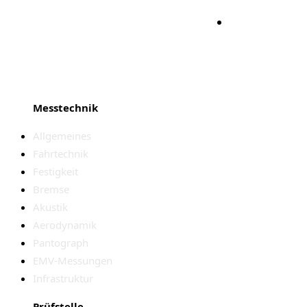
Bleiben S
Messtechnik
Allgemeines
Fahrtechnik
Festigkeit
Bremse
Akustik
Aerodynamik
Pantograph
EMV-Messungen
Infrastruktur
Prüfstelle