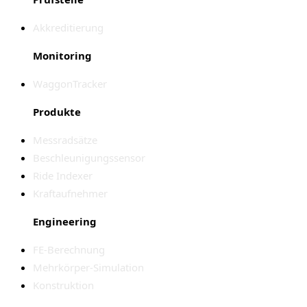
Akkreditierung
Monitoring
WaggonTracker
Produkte
Messradsätze
Beschleunigungssensor
Ride Indexer
Kraftaufnehmer
Engineering
FE-Berechnung
Mehrkörper-Simulation
Konstruktion