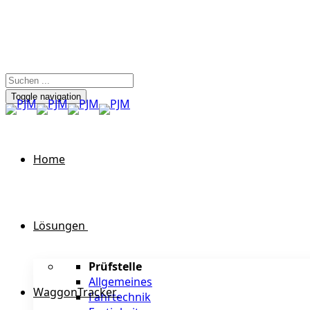
Toggle navigation
Home
Lösungen
Prüfstelle
Allgemeines
WaggonTracker
Fahrtechnik