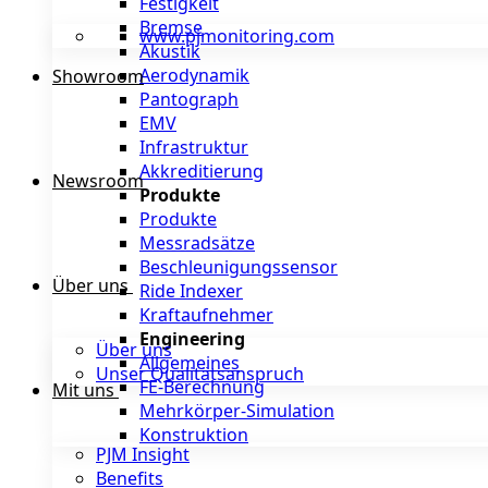
Festigkeit
Bremse
www.pjmonitoring.com
Akustik
Aerodynamik
Showroom
Pantograph
EMV
Infrastruktur
Akkreditierung
Newsroom
Produkte
Produkte
Messradsätze
Beschleunigungssensor
Über uns
Ride Indexer
Kraftaufnehmer
Engineering
Über uns
Allgemeines
Unser Qualitätsanspruch
FE-Berechnung
Mit uns
Mehrkörper-Simulation
Konstruktion
PJM Insight
Benefits