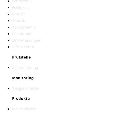
Fahrtechnik
Festigkeit
Bremse
Akustik
Aerodynamik
Pantograph
EMV-Messungen
Infrastruktur
Prüfstelle
Akkreditierung
Monitoring
WaggonTracker
Produkte
Messradsätze