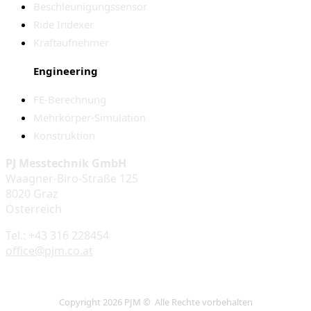
Beschleunigungssensor
Ride Indexer
Kraftaufnehmer
Engineering
FE-Berechnung
Mehrkörper-Simulation
Konstruktion
PJ Messtechnik GmbH
Waagner-Biro-Straße 125
8020 Graz
Österreich
Tel.: +43 316 228454
office@pjm.co.at
Copyright 2026 PJM © Alle Rechte vorbehalten