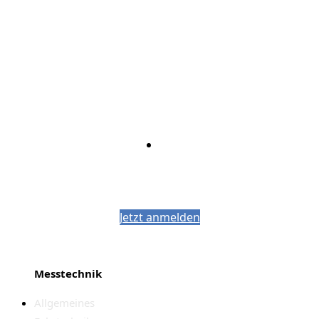
Bleiben Sie auf dem Laufenden mit dem
PJM-Newsletter
Jetzt anmelden
Messtechnik
Allgemeines