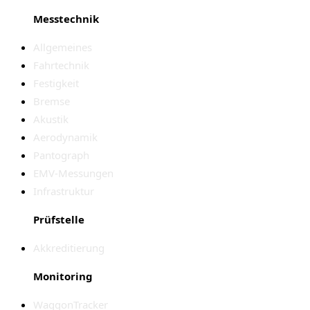
Messtechnik
Allgemeines
Fahrtechnik
Festigkeit
Bremse
Akustik
Aerodynamik
Pantograph
EMV-Messungen
Infrastruktur
Prüfstelle
Akkreditierung
Monitoring
WaggonTracker