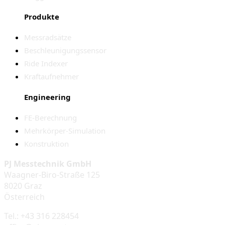
Produkte
Messradsätze
Beschleunigungssensor
Ride Indexer
Kraftaufnehmer
Engineering
FE-Berechnung
Mehrkörper-Simulation
Konstruktion
PJ Messtechnik GmbH
Waagner-Biro-Straße 125
8020 Graz
Österreich
Tel.: +43 316 228454