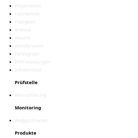
Allgemeines
Fahrtechnik
Festigkeit
Bremse
Akustik
Aerodynamik
Pantograph
EMV-Messungen
Infrastruktur
Prüfstelle
Akkreditierung
Monitoring
WaggonTracker
Produkte