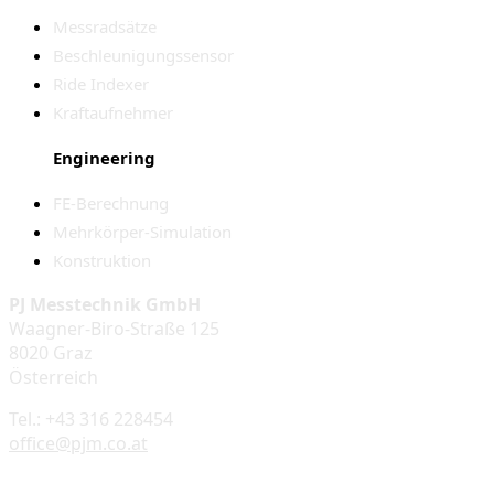
Messradsätze
Beschleunigungssensor
Ride Indexer
Kraftaufnehmer
Engineering
FE-Berechnung
Mehrkörper-Simulation
Konstruktion
PJ Messtechnik GmbH
Waagner-Biro-Straße 125
8020 Graz
Österreich
Tel.: +43 316 228454
office@pjm.co.at