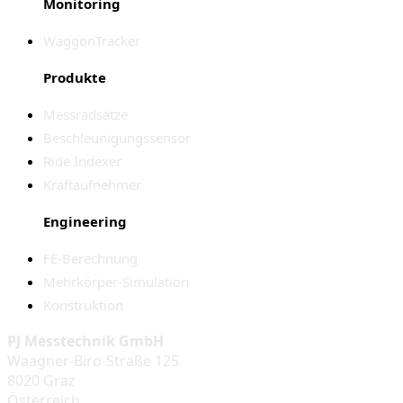
Monitoring
WaggonTracker
Produkte
Messradsätze
Beschleunigungssensor
Ride Indexer
Kraftaufnehmer
Engineering
FE-Berechnung
Mehrkörper-Simulation
Konstruktion
PJ Messtechnik GmbH
Waagner-Biro-Straße 125
8020 Graz
Österreich