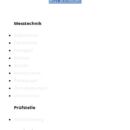
Jetzt anmelden
Messtechnik
Allgemeines
Fahrtechnik
Festigkeit
Bremse
Akustik
Aerodynamik
Pantograph
EMV-Messungen
Infrastruktur
Prüfstelle
Akkreditierung