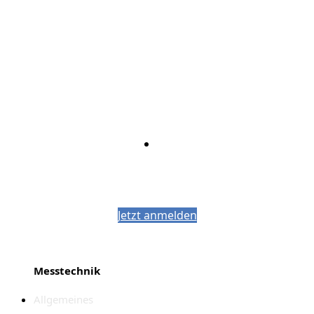
Bleiben Sie auf dem Laufenden mit dem
PJM-Newsletter
Jetzt anmelden
Messtechnik
Allgemeines