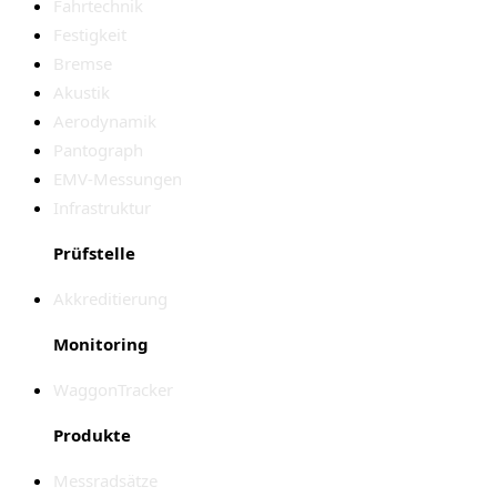
Fahrtechnik
Festigkeit
Bremse
Akustik
Aerodynamik
Pantograph
EMV-Messungen
Infrastruktur
Prüfstelle
Akkreditierung
Monitoring
WaggonTracker
Produkte
Messradsätze