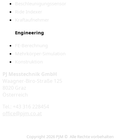
Beschleunigungssensor
Ride Indexer
Kraftaufnehmer
Engineering
FE-Berechnung
Mehrkörper-Simulation
Konstruktion
PJ Messtechnik GmbH
Waagner-Biro-Straße 125
8020 Graz
Österreich
Tel.: +43 316 228454
office@pjm.co.at
Copyright 2026 PJM © Alle Rechte vorbehalten