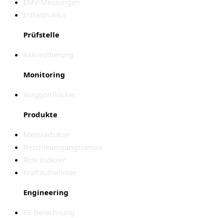
EMV-Messungen
Infrastruktur
Prüfstelle
Akkreditierung
Monitoring
WaggonTracker
Produkte
Messradsätze
Beschleunigungssensor
Ride Indexer
Kraftaufnehmer
Engineering
FE-Berechnung