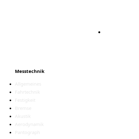
Bleiben S
Messtechnik
Allgemeines
Fahrtechnik
Festigkeit
Bremse
Akustik
Aerodynamik
Pantograph