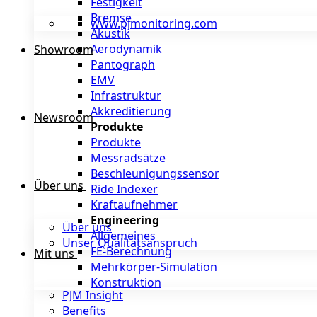
Festigkeit
Bremse
www.pjmonitoring.com
Akustik
Aerodynamik
Showroom
Pantograph
EMV
Infrastruktur
Akkreditierung
Newsroom
Produkte
Produkte
Messradsätze
Beschleunigungssensor
Über uns
Ride Indexer
Kraftaufnehmer
Engineering
Über uns
Allgemeines
Unser Qualitätsanspruch
FE-Berechnung
Mit uns
Mehrkörper-Simulation
Konstruktion
PJM Insight
Benefits