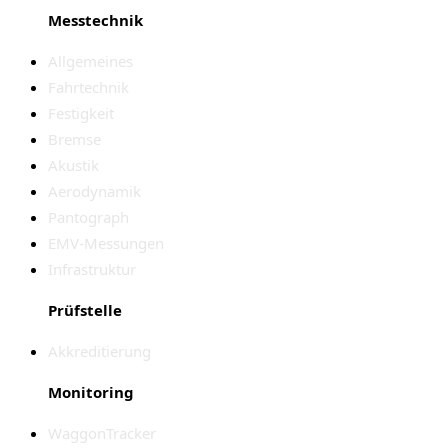
Messtechnik
Allgemeines
Fahrtechnik
Festigkeit
Bremse
Akustik
Aerodynamik
Pantograph
EMV-Messungen
Infrastruktur
Prüfstelle
Akkreditierung
Monitoring
WaggonTracker