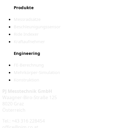
Produkte
Messradsätze
Beschleunigungssensor
Ride Indexer
Kraftaufnehmer
Engineering
FE-Berechnung
Mehrkörper-Simulation
Konstruktion
PJ Messtechnik GmbH
Waagner-Biro-Straße 125
8020 Graz
Österreich
Tel.: +43 316 228454
office@pjm.co.at