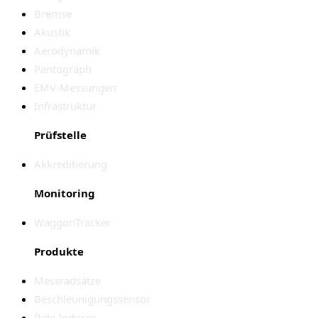
Bremse
Akustik
Aerodynamik
Pantograph
EMV-Messungen
Infrastruktur
Prüfstelle
Akkreditierung
Monitoring
WaggonTracker
Produkte
Messradsätze
Beschleunigungssensor
Ride Indexer