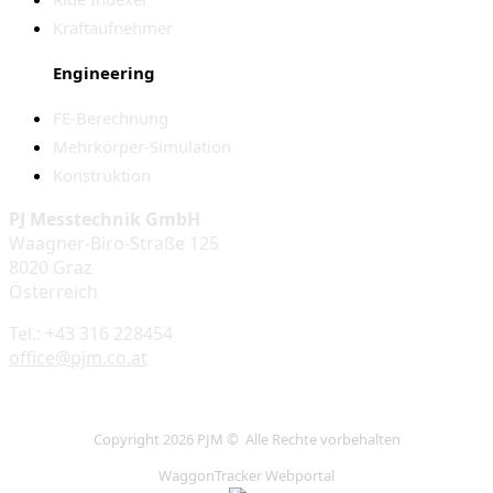
Kraftaufnehmer
Engineering
FE-Berechnung
Mehrkörper-Simulation
Konstruktion
PJ Messtechnik GmbH
Waagner-Biro-Straße 125
8020 Graz
Österreich
Tel.: +43 316 228454
office@pjm.co.at
Copyright 2026 PJM © Alle Rechte vorbehalten
WaggonTracker Webportal