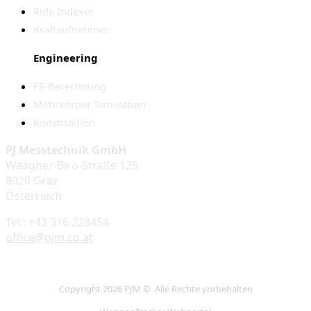
Ride Indexer
Kraftaufnehmer
Engineering
FE-Berechnung
Mehrkörper-Simulation
Konstruktion
PJ Messtechnik GmbH
Waagner-Biro-Straße 125
8020 Graz
Österreich
Tel.: +43 316 228454
office@pjm.co.at
Copyright 2026 PJM © Alle Rechte vorbehalten