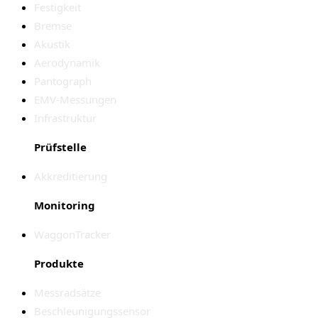
Festigkeit
Bremse
Akustik
Aerodynamik
Pantograph
EMV-Messungen
Infrastruktur
Prüfstelle
Akkreditierung
Monitoring
WaggonTracker
Produkte
Messradsätze
Beschleunigungssensor