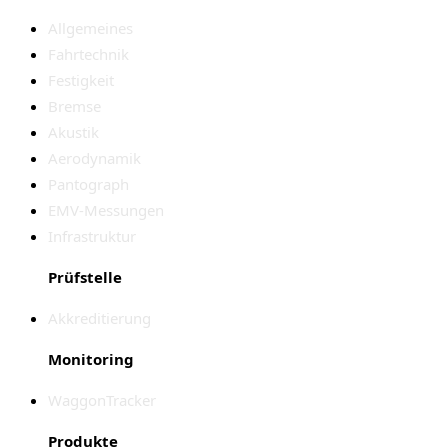
Allgemeines
Fahrtechnik
Festigkeit
Bremse
Akustik
Aerodynamik
Pantograph
EMV-Messungen
Infrastruktur
Prüfstelle
Akkreditierung
Monitoring
WaggonTracker
Produkte