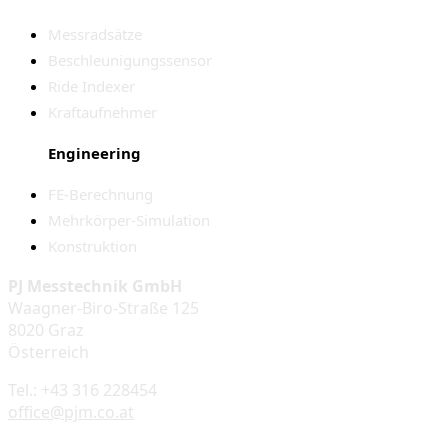
Messradsätze
Beschleunigungssensor
Ride Indexer
Kraftaufnehmer
Engineering
FE-Berechnung
Mehrkörper-Simulation
Konstruktion
PJ Messtechnik GmbH
Waagner-Biro-Straße 125
8020 Graz
Österreich
Tel.: +43 316 228454
office@pjm.co.at