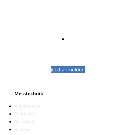
Bleiben Sie auf dem Laufenden mit dem
PJM-Newsletter
Jetzt anmelden
Messtechnik
Allgemeines
Fahrtechnik
Festigkeit
Bremse