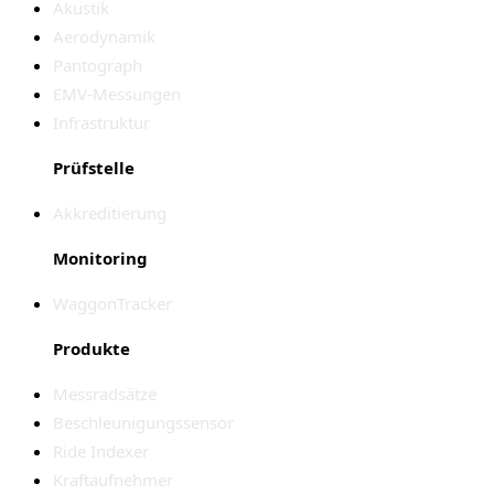
Akustik
Aerodynamik
Pantograph
EMV-Messungen
Infrastruktur
Prüfstelle
Akkreditierung
Monitoring
WaggonTracker
Produkte
Messradsätze
Beschleunigungssensor
Ride Indexer
Kraftaufnehmer