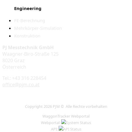
Engineering
FE-Berechnung
Mehrkörper-Simulation
Konstruktion
PJ Messtechnik GmbH
Waagner-Biro-Straße 125
8020 Graz
Österreich
Tel.: +43 316 228454
office@pjm.co.at
Copyright 2026 PJM © Alle Rechte vorbehalten
WaggonTracker Webportal
Webportal:
API: