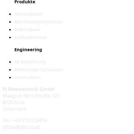
Produkte
Messradsätze
Beschleunigungssensor
Ride Indexer
Kraftaufnehmer
Engineering
FE-Berechnung
Mehrkörper-Simulation
Konstruktion
PJ Messtechnik GmbH
Waagner-Biro-Straße 125
8020 Graz
Österreich
Tel.: +43 316 228454
office@pjm.co.at