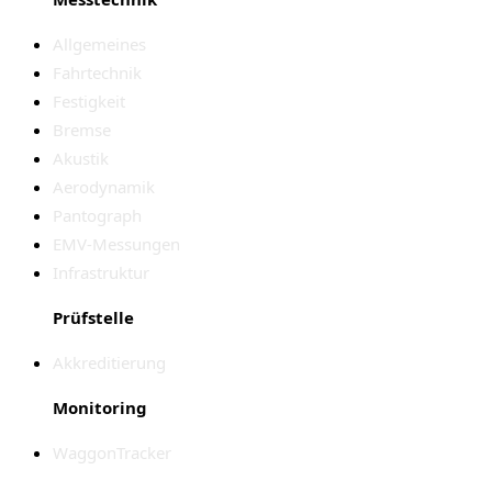
Allgemeines
Fahrtechnik
Festigkeit
Bremse
Akustik
Aerodynamik
Pantograph
EMV-Messungen
Infrastruktur
Prüfstelle
Akkreditierung
Monitoring
WaggonTracker