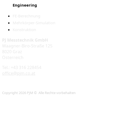
Engineering
FE-Berechnung
Mehrkörper-Simulation
Konstruktion
PJ Messtechnik GmbH
Waagner-Biro-Straße 125
8020 Graz
Österreich
Tel.: +43 316 228454
office@pjm.co.at
Copyright 2026 PJM © Alle Rechte vorbehalten