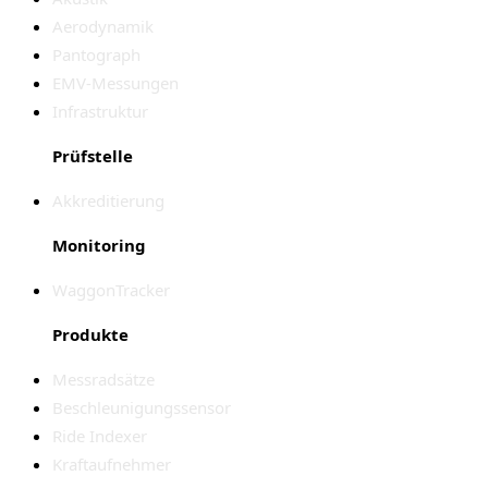
Aerodynamik
Pantograph
EMV-Messungen
Infrastruktur
Prüfstelle
Akkreditierung
Monitoring
WaggonTracker
Produkte
Messradsätze
Beschleunigungssensor
Ride Indexer
Kraftaufnehmer