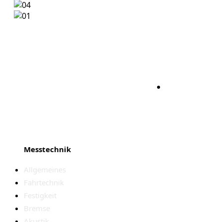
Bleiben S
Messtechnik
Allgemeines
Fahrtechnik
Festigkeit
Bremse
Akustik