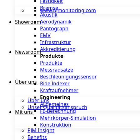
Festigkeit
Bremse
www.pjmonitoring.com
Akustik
Aerodynamik
Showroom
Pantograph
EMV
Infrastruktur
Akkreditierung
Newsroom
Produkte
Produkte
Messradsätze
Beschleunigungssensor
Über uns
Ride Indexer
Kraftaufnehmer
Engineering
Über uns
Allgemeines
Unser Qualitätsanspruch
FE-Berechnung
Mit uns
Mehrkörper-Simulation
Konstruktion
PJM Insight
Benefits