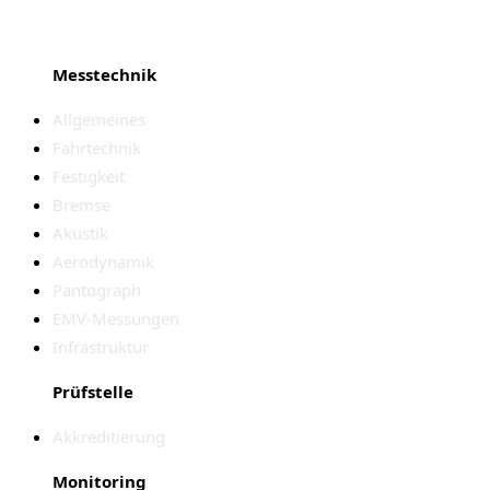
Messtechnik
Allgemeines
Fahrtechnik
Festigkeit
Bremse
Akustik
Aerodynamik
Pantograph
EMV-Messungen
Infrastruktur
Prüfstelle
Akkreditierung
Monitoring