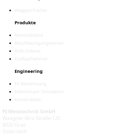
WaggonTracker
Produkte
Messradsätze
Beschleunigungssensor
Ride Indexer
Kraftaufnehmer
Engineering
FE-Berechnung
Mehrkörper-Simulation
Konstruktion
PJ Messtechnik GmbH
Waagner-Biro-Straße 125
8020 Graz
Österreich