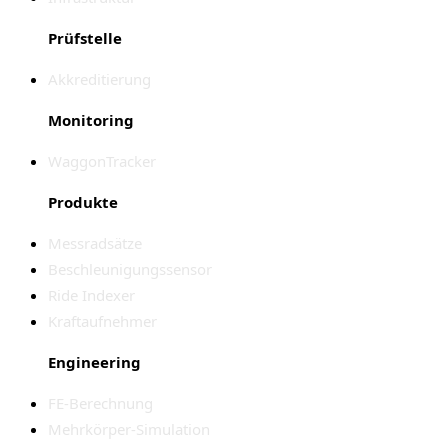
Prüfstelle
Akkreditierung
Monitoring
WaggonTracker
Produkte
Messradsätze
Beschleunigungssensor
Ride Indexer
Kraftaufnehmer
Engineering
FE-Berechnung
Mehrkörper-Simulation