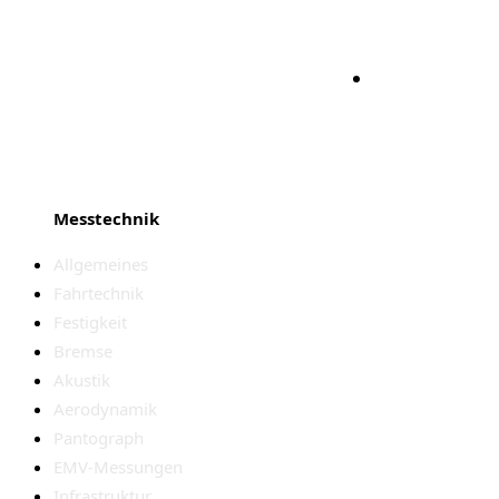
Bleiben S
Messtechnik
Allgemeines
Fahrtechnik
Festigkeit
Bremse
Akustik
Aerodynamik
Pantograph
EMV-Messungen
Infrastruktur