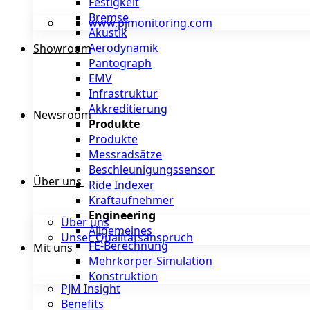
Festigkeit
Bremse
www.pjmonitoring.com
Akustik
Aerodynamik
Showroom
Pantograph
EMV
Infrastruktur
Akkreditierung
Newsroom
Produkte
Produkte
Messradsätze
Beschleunigungssensor
Über uns
Ride Indexer
Kraftaufnehmer
Engineering
Über uns
Allgemeines
Unser Qualitätsanspruch
FE-Berechnung
Mit uns
Mehrkörper-Simulation
Konstruktion
PJM Insight
Benefits