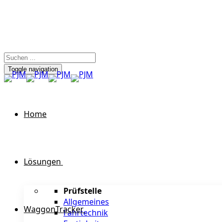
Toggle navigation
Home
Lösungen
Prüfstelle
Allgemeines
WaggonTracker
Fahrtechnik