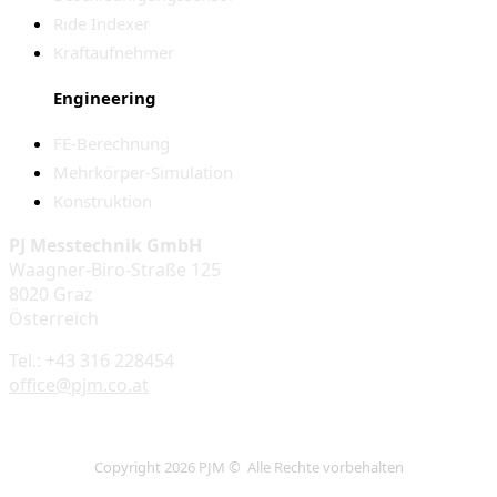
Ride Indexer
Kraftaufnehmer
Engineering
FE-Berechnung
Mehrkörper-Simulation
Konstruktion
PJ Messtechnik GmbH
Waagner-Biro-Straße 125
8020 Graz
Österreich
Tel.: +43 316 228454
office@pjm.co.at
Copyright 2026 PJM © Alle Rechte vorbehalten