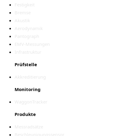
Festigkeit
Bremse
Akustik
Aerodynamik
Pantograph
EMV-Messungen
Infrastruktur
Prüfstelle
Akkreditierung
Monitoring
WaggonTracker
Produkte
Messradsätze
Beschleunigungssensor