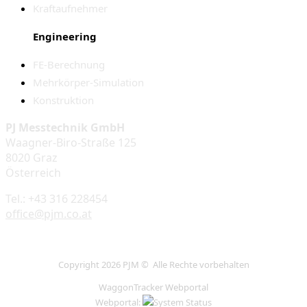
Kraftaufnehmer
Engineering
FE-Berechnung
Mehrkörper-Simulation
Konstruktion
PJ Messtechnik GmbH
Waagner-Biro-Straße 125
8020 Graz
Österreich
Tel.: +43 316 228454
office@pjm.co.at
Copyright 2026 PJM © Alle Rechte vorbehalten
WaggonTracker Webportal
Webportal: