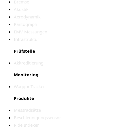
Bremse
Akustik
Aerodynamik
Pantograph
EMV-Messungen
Infrastruktur
Prüfstelle
Akkreditierung
Monitoring
WaggonTracker
Produkte
Messradsätze
Beschleunigungssensor
Ride Indexer