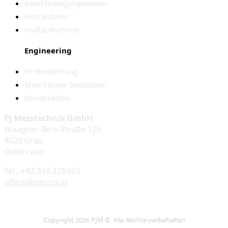
Beschleunigungssensor
Ride Indexer
Kraftaufnehmer
Engineering
FE-Berechnung
Mehrkörper-Simulation
Konstruktion
PJ Messtechnik GmbH
Waagner-Biro-Straße 125
8020 Graz
Österreich
Tel.: +43 316 228454
office@pjm.co.at
Copyright 2026 PJM © Alle Rechte vorbehalten