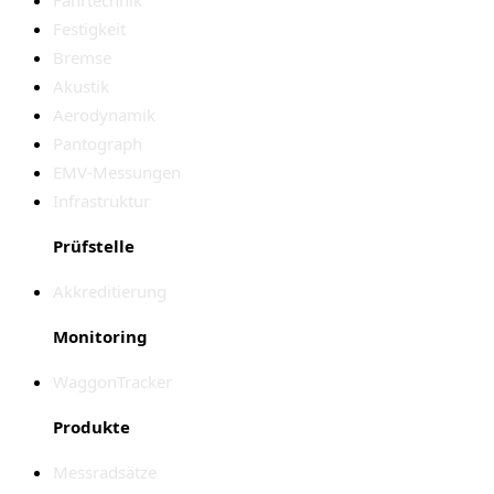
Festigkeit
Bremse
Akustik
Aerodynamik
Pantograph
EMV-Messungen
Infrastruktur
Prüfstelle
Akkreditierung
Monitoring
WaggonTracker
Produkte
Messradsätze