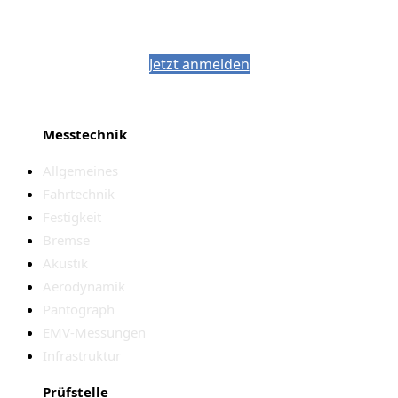
Bleiben Sie auf dem Laufenden mit dem
PJM-Newsletter
Jetzt anmelden
Messtechnik
Allgemeines
Fahrtechnik
Festigkeit
Bremse
Akustik
Aerodynamik
Pantograph
EMV-Messungen
Infrastruktur
Prüfstelle