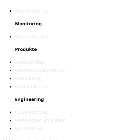
Akkreditierung
Monitoring
WaggonTracker
Produkte
Messradsätze
Beschleunigungssensor
Ride Indexer
Kraftaufnehmer
Engineering
FE-Berechnung
Mehrkörper-Simulation
Konstruktion