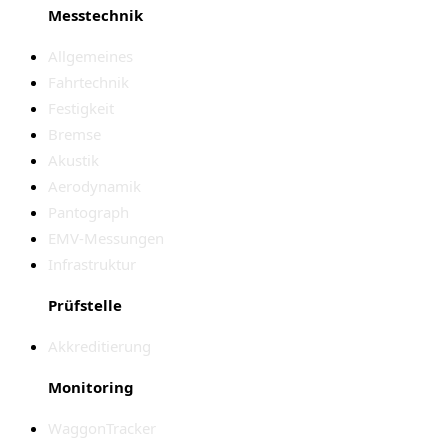
Messtechnik
Allgemeines
Fahrtechnik
Festigkeit
Bremse
Akustik
Aerodynamik
Pantograph
EMV-Messungen
Infrastruktur
Prüfstelle
Akkreditierung
Monitoring
WaggonTracker