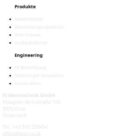
Produkte
Messradsätze
Beschleunigungssensor
Ride Indexer
Kraftaufnehmer
Engineering
FE-Berechnung
Mehrkörper-Simulation
Konstruktion
PJ Messtechnik GmbH
Waagner-Biro-Straße 125
8020 Graz
Österreich
Tel.: +43 316 228454
office@pjm.co.at