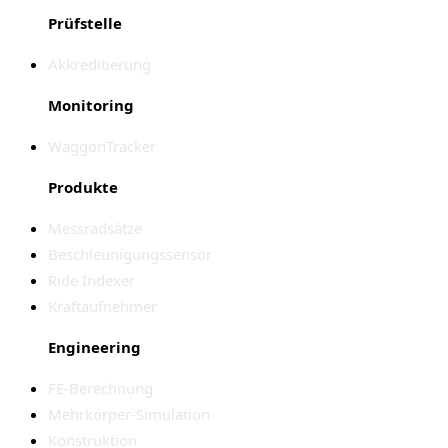
Prüfstelle
Akkreditierung
Monitoring
WaggonTracker
Produkte
Messradsätze
Beschleunigungssensor
Ride Indexer
Kraftaufnehmer
Engineering
FE-Berechnung
Mehrkörper-Simulation
Konstruktion