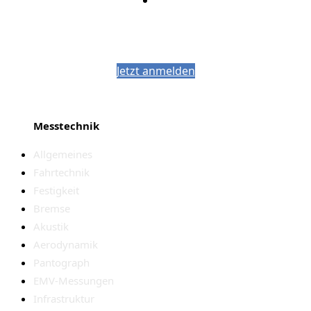
Bleiben Sie auf dem Laufenden mit dem
PJM-Newsletter
Jetzt anmelden
Messtechnik
Allgemeines
Fahrtechnik
Festigkeit
Bremse
Akustik
Aerodynamik
Pantograph
EMV-Messungen
Infrastruktur