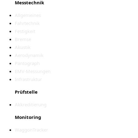
Messtechnik
Allgemeines
Fahrtechnik
Festigkeit
Bremse
Akustik
Aerodynamik
Pantograph
EMV-Messungen
Infrastruktur
Prüfstelle
Akkreditierung
Monitoring
WaggonTracker