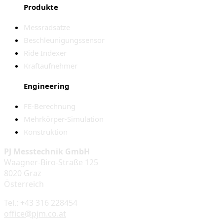
Produkte
Messradsätze
Beschleunigungssensor
Ride Indexer
Kraftaufnehmer
Engineering
FE-Berechnung
Mehrkörper-Simulation
Konstruktion
PJ Messtechnik GmbH
Waagner-Biro-Straße 125
8020 Graz
Österreich
Tel.: +43 316 228454
office@pjm.co.at