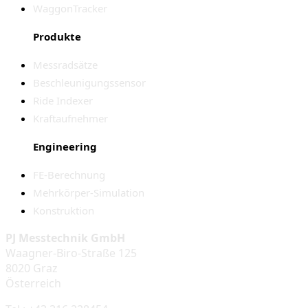
WaggonTracker
Produkte
Messradsätze
Beschleunigungssensor
Ride Indexer
Kraftaufnehmer
Engineering
FE-Berechnung
Mehrkörper-Simulation
Konstruktion
PJ Messtechnik GmbH
Waagner-Biro-Straße 125
8020 Graz
Österreich