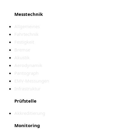
Messtechnik
Allgemeines
Fahrtechnik
Festigkeit
Bremse
Akustik
Aerodynamik
Pantograph
EMV-Messungen
Infrastruktur
Prüfstelle
Akkreditierung
Monitoring