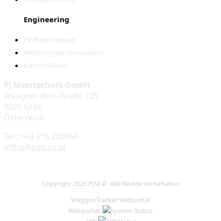
Engineering
FE-Berechnung
Mehrkörper-Simulation
Konstruktion
PJ Messtechnik GmbH
Waagner-Biro-Straße 125
8020 Graz
Österreich
Tel.: +43 316 228454
office@pjm.co.at
Copyright 2026 PJM © Alle Rechte vorbehalten
WaggonTracker Webportal
Webportal: