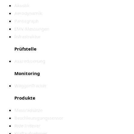
Akustik
Aerodynamik
Pantograph
EMV-Messungen
Infrastruktur
Prüfstelle
Akkreditierung
Monitoring
WaggonTracker
Produkte
Messradsätze
Beschleunigungssensor
Ride Indexer
Kraftaufnehmer