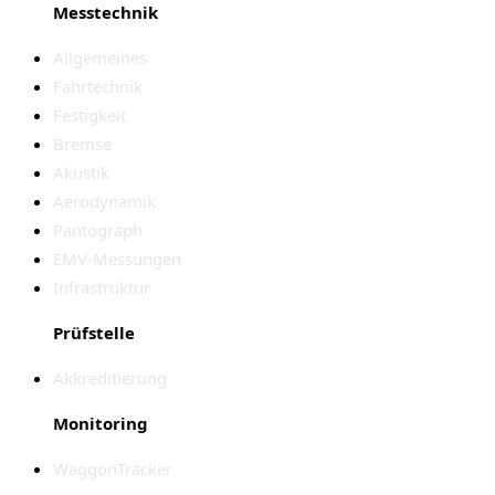
Messtechnik
Allgemeines
Fahrtechnik
Festigkeit
Bremse
Akustik
Aerodynamik
Pantograph
EMV-Messungen
Infrastruktur
Prüfstelle
Akkreditierung
Monitoring
WaggonTracker