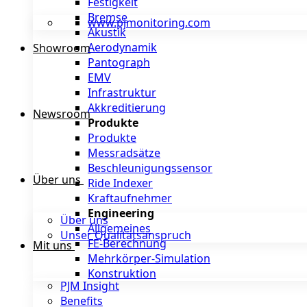
Festigkeit
Bremse
www.pjmonitoring.com
Akustik
Aerodynamik
Showroom
Pantograph
EMV
Infrastruktur
Akkreditierung
Newsroom
Produkte
Produkte
Messradsätze
Beschleunigungssensor
Über uns
Ride Indexer
Kraftaufnehmer
Engineering
Über uns
Allgemeines
Unser Qualitätsanspruch
FE-Berechnung
Mit uns
Mehrkörper-Simulation
Konstruktion
PJM Insight
Benefits