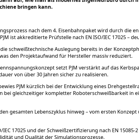
darin auf, wie man als modernes Ingenieurbüro durch int
Schiene bringen kann.
ungsprozess nach dem 4. Eisenbahnpaket wird durch die
M ist akkreditierte Prüfstelle nach EN ISO/IEC 17025 – deu
st die schweißtechnische Auslegung bereits in der Konzeptp
was den Projektaufwand für Hersteller massiv reduziert.
nnspannungskonzept setzt PJM verstärkt auf das Kerbspan
auer von über 30 Jahren sicher zu realisieren.
 bewies PJM kürzlich bei der Entwicklung eines Drehgestel
n bei gleichzeitiger kompletter Roboterschweißbarkeit in e
den gesamten Lebenszyklus hinweg – vom ersten Konzept üb
/IEC 17025 und der Schweißzertifizierung nach EN 15085-2 
dität und Qualität der Simulationsprozesse.