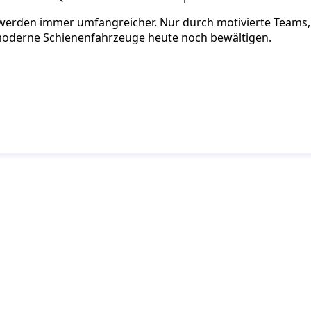
werden immer umfangreicher. Nur durch motivierte Teams, d
moderne Schienenfahrzeuge heute noch bewältigen.
ie auf dem Laufenden mit dem PJM-Newsletter