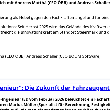
ürzlich mit Andreas Matthä (CEO ÖBB) und Andreas Schal
ierung als Hebel gegen den Fachkräftemangel und für einen
lutions: Seit Herbst 2025 wird das Gelände des Kraftwerk
treicht die Innovationskraft am Standort Steiermark und d
atthä (CEO ÖBB), Andreas Schaller (CEO BOOM Software)
nieur“: Die Zukunft der Fahrzeugen
n-Ingenieur (EI) vom Februar 2026 beleuchtet ein Facha
en Marius Müller (Spezialist für Berechnung, Festigke