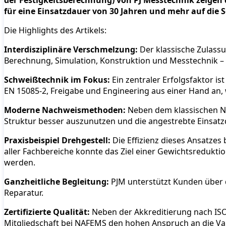
der Festigkeitsberechnung) von PJ Messtechnik zeigen 
für eine Einsatzdauer von 30 Jahren und mehr auf die 
Die Highlights des Artikels:
Interdisziplinäre Verschmelzung:
Der klassische Zulass
Berechnung, Simulation, Konstruktion und Messtechnik – PJ
Schweißtechnik im Fokus:
Ein zentraler Erfolgsfaktor i
EN 15085-2, Freigabe und Engineering aus einer Hand an, 
Moderne Nachweismethoden:
Neben dem klassischen Ne
Struktur besser auszunutzen und die angestrebte Einsatzd
Praxisbeispiel Drehgestell:
Die Effizienz dieses Ansatzes
aller Fachbereiche konnte das Ziel einer Gewichtsreduktio
werden.
Ganzheitliche Begleitung:
PJM unterstützt Kunden über 
Reparatur.
Zertifizierte Qualität:
Neben der Akkreditierung nach ISO
Mitgliedschaft bei NAFEMS den hohen Anspruch an die Vali