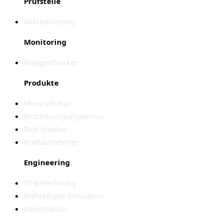
Prüfstelle
Akkreditierung
Monitoring
WaggonTracker
Produkte
Messradsätze
Beschleunigungssensor
Ride Indexer
Kraftaufnehmer
Engineering
FE-Berechnung
Mehrkörper-Simulation
Konstruktion