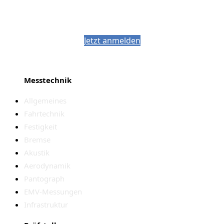
Bleiben Sie auf dem Laufenden mit dem
PJM-Newsletter
Jetzt anmelden
Messtechnik
Allgemeines
Fahrtechnik
Festigkeit
Bremse
Akustik
Aerodynamik
Pantograph
EMV-Messungen
Infrastruktur