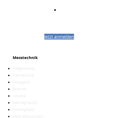
Bleiben Sie auf dem Laufenden mit dem
PJM-Newsletter
Jetzt anmelden
Messtechnik
Allgemeines
Fahrtechnik
Festigkeit
Bremse
Akustik
Aerodynamik
Pantograph
EMV-Messungen