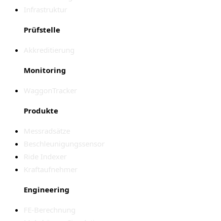
Infrastruktur
Prüfstelle
Akkreditierung
Monitoring
WaggonTracker
Produkte
Messradsätze
Beschleunigungssensor
Ride Indexer
Kraftaufnehmer
Engineering
FE-Berechnung