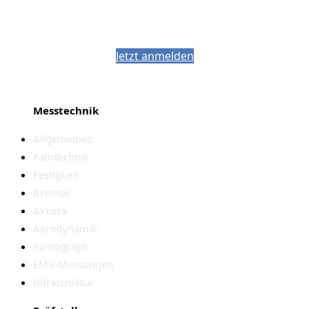
Bleiben Sie auf dem Laufenden mit dem
PJM-Newsletter
Jetzt anmelden
Messtechnik
Allgemeines
Fahrtechnik
Festigkeit
Bremse
Akustik
Aerodynamik
Pantograph
EMV-Messungen
Infrastruktur