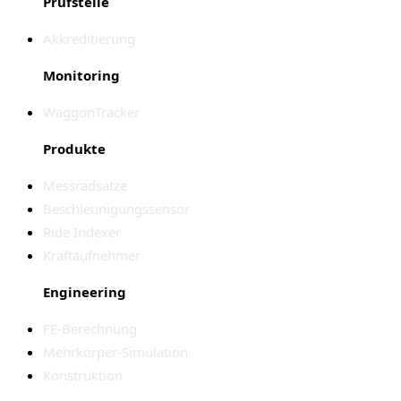
Prüfstelle
Akkreditierung
Monitoring
WaggonTracker
Produkte
Messradsätze
Beschleunigungssensor
Ride Indexer
Kraftaufnehmer
Engineering
FE-Berechnung
Mehrkörper-Simulation
Konstruktion