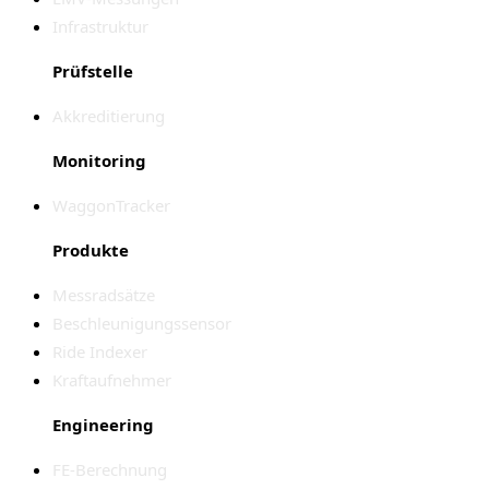
Infrastruktur
Prüfstelle
Akkreditierung
Monitoring
WaggonTracker
Produkte
Messradsätze
Beschleunigungssensor
Ride Indexer
Kraftaufnehmer
Engineering
FE-Berechnung