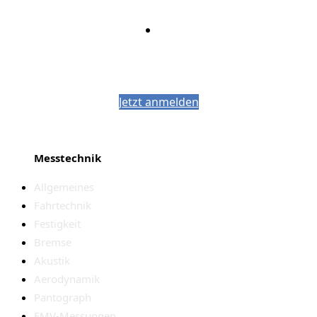
Bleiben Sie auf dem Laufenden mit dem
PJM-Newsletter
Jetzt anmelden
Messtechnik
Allgemeines
Fahrtechnik
Festigkeit
Bremse
Akustik
Aerodynamik
Pantograph
EMV-Messungen