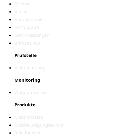
Bremse
Akustik
Aerodynamik
Pantograph
EMV-Messungen
Infrastruktur
Prüfstelle
Akkreditierung
Monitoring
WaggonTracker
Produkte
Messradsätze
Beschleunigungssensor
Ride Indexer