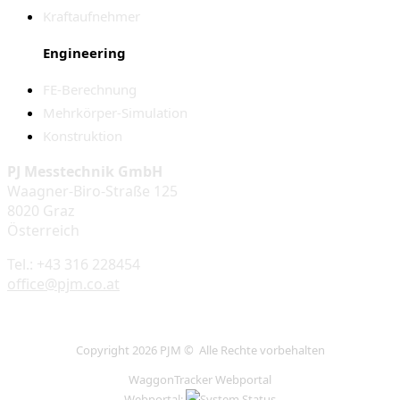
Kraftaufnehmer
Engineering
FE-Berechnung
Mehrkörper-Simulation
Konstruktion
PJ Messtechnik GmbH
Waagner-Biro-Straße 125
8020 Graz
Österreich
Tel.: +43 316 228454
office@pjm.co.at
Copyright 2026 PJM © Alle Rechte vorbehalten
WaggonTracker Webportal
Webportal: