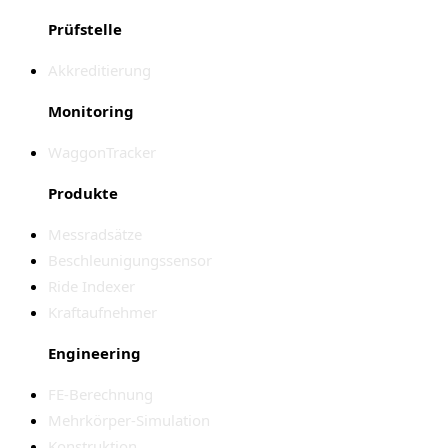
Prüfstelle
Akkreditierung
Monitoring
WaggonTracker
Produkte
Messradsätze
Beschleunigungssensor
Ride Indexer
Kraftaufnehmer
Engineering
FE-Berechnung
Mehrkörper-Simulation
Konstruktion