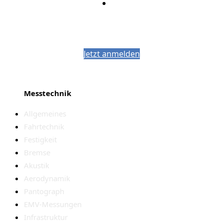
Bleiben Sie auf dem Laufenden mit dem
PJM-Newsletter
Jetzt anmelden
Messtechnik
Allgemeines
Fahrtechnik
Festigkeit
Bremse
Akustik
Aerodynamik
Pantograph
EMV-Messungen
Infrastruktur