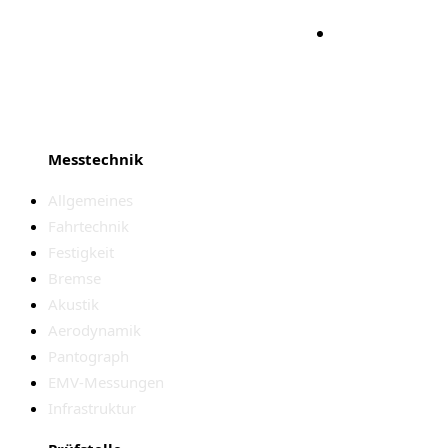
Bleiben S
Messtechnik
Allgemeines
Fahrtechnik
Festigkeit
Bremse
Akustik
Aerodynamik
Pantograph
EMV-Messungen
Infrastruktur