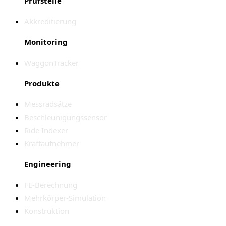
Prüfstelle
Akkreditierung
Monitoring
WaggonTracker
Produkte
Messradsätze
Beschleunigungssensor
Ride Indexer
Kraftaufnehmer
Engineering
FE-Berechnung
Mehrkörper-Simulation
Konstruktion