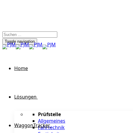
Toggle navigation
Home
Lösungen
Prüfstelle
Allgemeines
WaggonTracker
Fahrtechnik