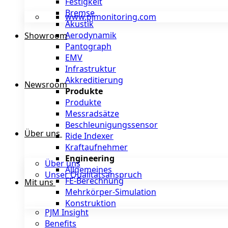
Festigkeit
Bremse
www.pjmonitoring.com
Akustik
Aerodynamik
Showroom
Pantograph
EMV
Infrastruktur
Akkreditierung
Newsroom
Produkte
Produkte
Messradsätze
Beschleunigungssensor
Über uns
Ride Indexer
Kraftaufnehmer
Engineering
Über uns
Allgemeines
Unser Qualitätsanspruch
FE-Berechnung
Mit uns
Mehrkörper-Simulation
Konstruktion
PJM Insight
Benefits