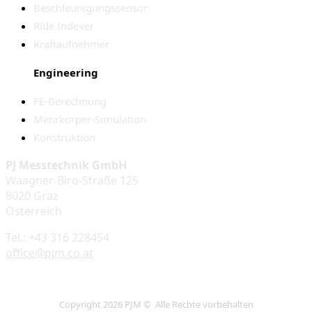
Beschleunigungssensor
Ride Indexer
Kraftaufnehmer
Engineering
FE-Berechnung
Mehrkörper-Simulation
Konstruktion
PJ Messtechnik GmbH
Waagner-Biro-Straße 125
8020 Graz
Österreich
Tel.: +43 316 228454
office@pjm.co.at
Copyright 2026 PJM © Alle Rechte vorbehalten