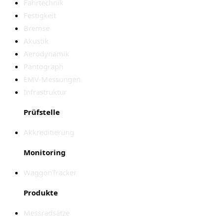
Fahrtechnik
Festigkeit
Bremse
Akustik
Aerodynamik
Pantograph
EMV-Messungen
Infrastruktur
Prüfstelle
Akkreditierung
Monitoring
WaggonTracker
Produkte
Messradsätze