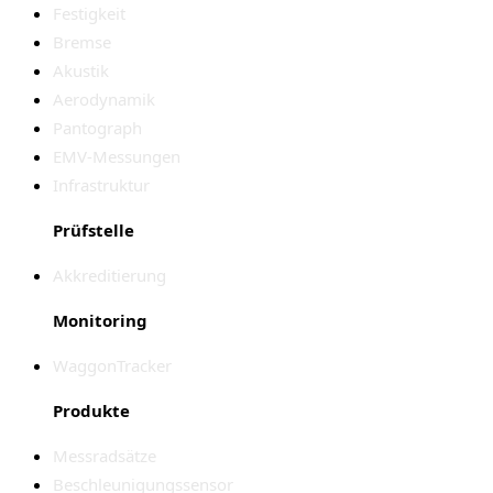
Festigkeit
Bremse
Akustik
Aerodynamik
Pantograph
EMV-Messungen
Infrastruktur
Prüfstelle
Akkreditierung
Monitoring
WaggonTracker
Produkte
Messradsätze
Beschleunigungssensor