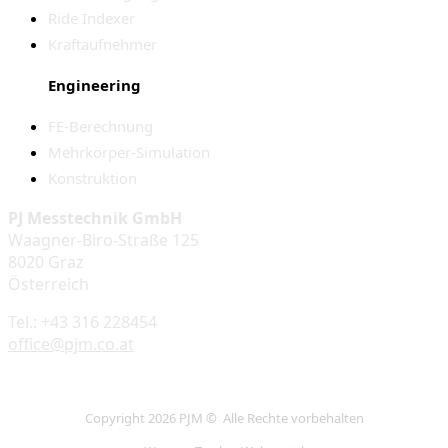
Ride Indexer
Kraftaufnehmer
Engineering
FE-Berechnung
Mehrkörper-Simulation
Konstruktion
PJ Messtechnik GmbH
Waagner-Biro-Straße 125
8020 Graz
Österreich
Tel.: +43 316 228454
office@pjm.co.at
Copyright 2026 PJM © Alle Rechte vorbehalten