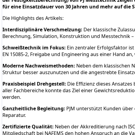
der Festigkeitsberechnung) von PJ Messtechnik zeigen 
für eine Einsatzdauer von 30 Jahren und mehr auf die 
Die Highlights des Artikels:
Interdisziplinäre Verschmelzung:
Der klassische Zulass
Berechnung, Simulation, Konstruktion und Messtechnik – PJ
Schweißtechnik im Fokus:
Ein zentraler Erfolgsfaktor i
EN 15085-2, Freigabe und Engineering aus einer Hand an, 
Moderne Nachweismethoden:
Neben dem klassischen Ne
Struktur besser auszunutzen und die angestrebte Einsatzd
Praxisbeispiel Drehgestell:
Die Effizienz dieses Ansatzes
aller Fachbereiche konnte das Ziel einer Gewichtsreduktio
werden.
Ganzheitliche Begleitung:
PJM unterstützt Kunden über 
Reparatur.
Zertifizierte Qualität:
Neben der Akkreditierung nach ISO
Mitgliedschaft bei NAFEMS den hohen Anspruch an die Vali