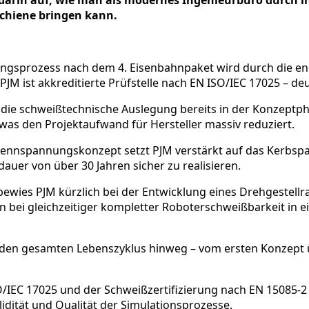
darin auf, wie man als modernes Ingenieurbüro durch int
Schiene bringen kann.
ungsprozess nach dem 4. Eisenbahnpaket wird durch die
M ist akkreditierte Prüfstelle nach EN ISO/IEC 17025 – deu
st die schweißtechnische Auslegung bereits in der Konzeptp
was den Projektaufwand für Hersteller massiv reduziert.
nnspannungskonzept setzt PJM verstärkt auf das Kerbspan
auer von über 30 Jahren sicher zu realisieren.
 bewies PJM kürzlich bei der Entwicklung eines Drehgestel
n bei gleichzeitiger kompletter Roboterschweißbarkeit in e
den gesamten Lebenszyklus hinweg – vom ersten Konzept üb
/IEC 17025 und der Schweißzertifizierung nach EN 15085-2 
dität und Qualität der Simulationsprozesse.