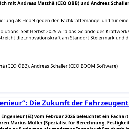
ürzlich mit Andreas Matthä (CEO ÖBB) und Andreas Schal
ierung als Hebel gegen den Fachkräftemangel und für einen
lutions: Seit Herbst 2025 wird das Gelände des Kraftwerk
treicht die Innovationskraft am Standort Steiermark und d
atthä (CEO ÖBB), Andreas Schaller (CEO BOOM Software)
nieur“: Die Zukunft der Fahrzeugen
n-Ingenieur (EI) vom Februar 2026 beleuchtet ein Facha
en Marius Müller (Spezialist für Berechnung, Festigke