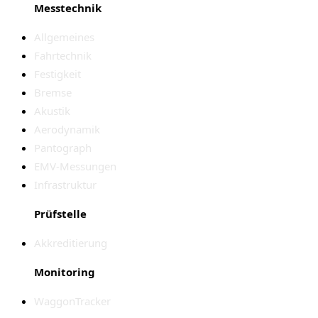
Messtechnik
Allgemeines
Fahrtechnik
Festigkeit
Bremse
Akustik
Aerodynamik
Pantograph
EMV-Messungen
Infrastruktur
Prüfstelle
Akkreditierung
Monitoring
WaggonTracker