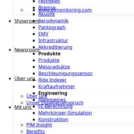
Festigkeit
Bremse
www.pjmonitoring.com
Akustik
Aerodynamik
Showroom
Pantograph
EMV
Infrastruktur
Akkreditierung
Newsroom
Produkte
Produkte
Messradsätze
Beschleunigungssensor
Über uns
Ride Indexer
Kraftaufnehmer
Engineering
Über uns
Allgemeines
Unser Qualitätsanspruch
FE-Berechnung
Mit uns
Mehrkörper-Simulation
Konstruktion
PJM Insight
Benefits