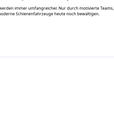
werden immer umfangreicher. Nur durch motivierte Teams, d
moderne Schienenfahrzeuge heute noch bewältigen.
ie auf dem Laufenden mit dem PJM-Newsletter