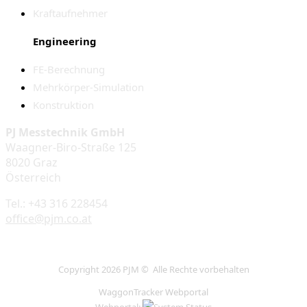
Kraftaufnehmer
Engineering
FE-Berechnung
Mehrkörper-Simulation
Konstruktion
PJ Messtechnik GmbH
Waagner-Biro-Straße 125
8020 Graz
Österreich
Tel.: +43 316 228454
office@pjm.co.at
Copyright 2026 PJM © Alle Rechte vorbehalten
WaggonTracker Webportal