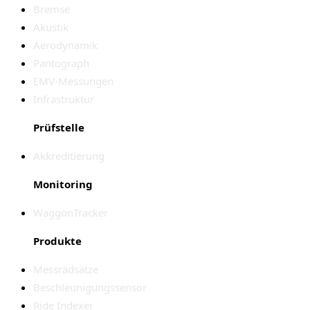
Bremse
Akustik
Aerodynamik
Pantograph
EMV-Messungen
Infrastruktur
Prüfstelle
Akkreditierung
Monitoring
WaggonTracker
Produkte
Messradsätze
Beschleunigungssensor
Ride Indexer