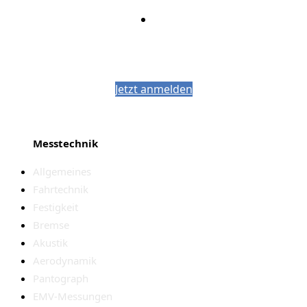
Bleiben Sie auf dem Laufenden mit dem
PJM-Newsletter
Jetzt anmelden
Messtechnik
Allgemeines
Fahrtechnik
Festigkeit
Bremse
Akustik
Aerodynamik
Pantograph
EMV-Messungen