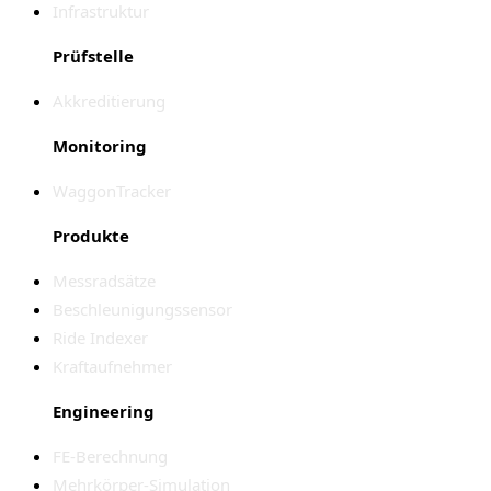
Infrastruktur
Prüfstelle
Akkreditierung
Monitoring
WaggonTracker
Produkte
Messradsätze
Beschleunigungssensor
Ride Indexer
Kraftaufnehmer
Engineering
FE-Berechnung
Mehrkörper-Simulation