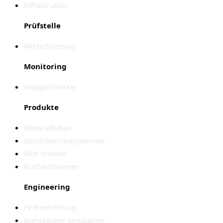
Infrastruktur
Prüfstelle
Akkreditierung
Monitoring
WaggonTracker
Produkte
Messradsätze
Beschleunigungssensor
Ride Indexer
Kraftaufnehmer
Engineering
FE-Berechnung
Mehrkörper-Simulation