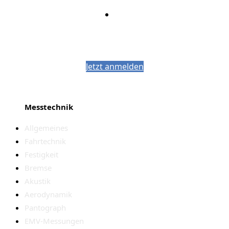
Bleiben Sie auf dem Laufenden mit dem
PJM-Newsletter
Jetzt anmelden
Messtechnik
Allgemeines
Fahrtechnik
Festigkeit
Bremse
Akustik
Aerodynamik
Pantograph
EMV-Messungen